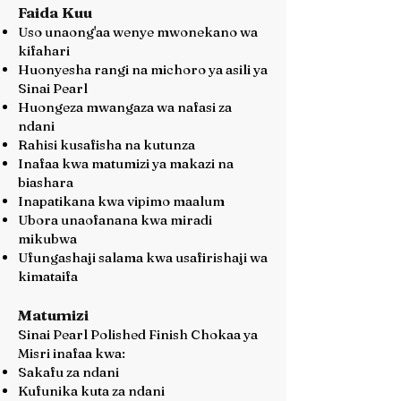
Faida Kuu
Uso unaong'aa wenye mwonekano wa
kifahari
Huonyesha rangi na michoro ya asili ya
Sinai Pearl
Huongeza mwangaza wa nafasi za
ndani
Rahisi kusafisha na kutunza
Inafaa kwa matumizi ya makazi na
biashara
Inapatikana kwa vipimo maalum
Ubora unaofanana kwa miradi
mikubwa
Ufungashaji salama kwa usafirishaji wa
kimataifa
Matumizi
Sinai Pearl Polished Finish Chokaa ya
Misri inafaa kwa:
Sakafu za ndani
Kufunika kuta za ndani