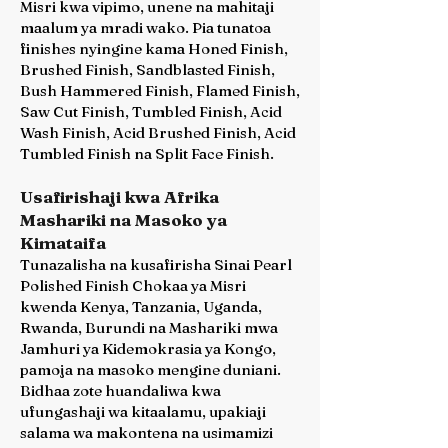
Misri kwa vipimo, unene na mahitaji
maalum ya mradi wako. Pia tunatoa
finishes nyingine kama Honed Finish,
Brushed Finish, Sandblasted Finish,
Bush Hammered Finish, Flamed Finish,
Saw Cut Finish, Tumbled Finish, Acid
Wash Finish, Acid Brushed Finish, Acid
Tumbled Finish na Split Face Finish.
Usafirishaji kwa Afrika
Mashariki na Masoko ya
Kimataifa
Tunazalisha na kusafirisha Sinai Pearl
Polished Finish Chokaa ya Misri
kwenda Kenya, Tanzania, Uganda,
Rwanda, Burundi na Mashariki mwa
Jamhuri ya Kidemokrasia ya Kongo,
pamoja na masoko mengine duniani.
Bidhaa zote huandaliwa kwa
ufungashaji wa kitaalamu, upakiaji
salama wa makontena na usimamizi