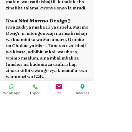
makini wa usafirishaji ili kuhakikisha
zinafika salama kwenye eneo la mradi.
Kwa Nini Marmo Design?
Kwa zaidi ya miaka 15 ya uzoefu, Marmo
Design ni mtengenezaji na msafirishaji
wa kuaminika wa Marumaru, Granite
na Chokaa ya Misri. Tunatoa uzalishaji
wa kisasa, udhibiti mkali wa ubora,
vipimo maalum, aina mbalimbali za
finishes na huduma za usafirishaji
zinazokidhi viwango vya kimataifa kwa
wanunuzi wa B2B.
Omba Nukuu ya Bei
WhatsApp
Export
Email
Address
Je, unatafuta Sinai Pearl Polished
Finish Chokaa ya Misri kwa mradi
wako?
Wasiliana na Marmo Design leo ili upate
nukuu ya bei, sampuli za bidhaa, taarifa
za kiufundi na ushauri wa kitaalamu