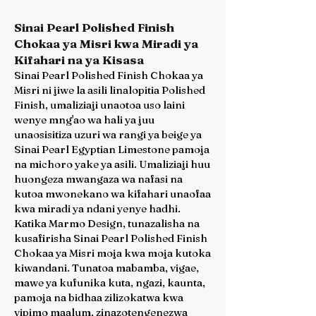
Sinai Pearl Polished Finish
Chokaa ya Misri kwa Miradi ya
Kifahari na ya Kisasa
Sinai Pearl Polished Finish Chokaa ya
Misri ni jiwe la asili linalopitia Polished
Finish, umaliziaji unaotoa uso laini
wenye mng'ao wa hali ya juu
unaosisitiza uzuri wa rangi ya beige ya
Sinai Pearl Egyptian Limestone pamoja
na michoro yake ya asili. Umaliziaji huu
huongeza mwangaza wa nafasi na
kutoa mwonekano wa kifahari unaofaa
kwa miradi ya ndani yenye hadhi.
Katika Marmo Design, tunazalisha na
kusafirisha Sinai Pearl Polished Finish
Chokaa ya Misri moja kwa moja kutoka
kiwandani. Tunatoa mabamba, vigae,
mawe ya kufunika kuta, ngazi, kaunta,
pamoja na bidhaa zilizokatwa kwa
vipimo maalum, zinazotengenezwa