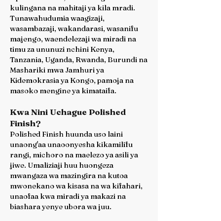
kulingana na mahitaji ya kila mradi.
Tunawahudumia waagizaji,
wasambazaji, wakandarasi, wasanifu
majengo, waendelezaji wa miradi na
timu za ununuzi nchini Kenya,
Tanzania, Uganda, Rwanda, Burundi na
Mashariki mwa Jamhuri ya
Kidemokrasia ya Kongo, pamoja na
masoko mengine ya kimataifa.
Kwa Nini Uchague Polished
Finish?
Polished Finish huunda uso laini
unaong'aa unaoonyesha kikamilifu
rangi, michoro na maelezo ya asili ya
jiwe. Umaliziaji huu huongeza
mwangaza wa mazingira na kutoa
mwonekano wa kisasa na wa kifahari,
unaofaa kwa miradi ya makazi na
biashara yenye ubora wa juu.