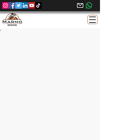
Khatmai Chokaa ya Misri