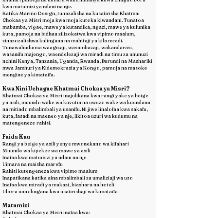
kwa matumizi ya ndani na nje.
Katika Marmo Design, tunazalisha na kusafirisha Khatmai
Chokaa ya Misri moja kwa moja kutoka kiwandani. Tunatoa
mabamba, vigae, mawe ya kutandika, ngazi, mawe ya kufunika
kuta, pamoja na bidhaa zilizokatwa kwa vipimo maalum,
zinazozalishwa kulingana na mahitaji ya kila mradi.
Tunawahudumia waagizaji, wasambazaji, wakandarasi,
wasanifu majengo, waendelezaji wa miradi na timu za ununuzi
nchini Kenya, Tanzania, Uganda, Rwanda, Burundi na Mashariki
mwa Jamhuri ya Kidemokrasia ya Kongo, pamoja na masoko
mengine ya kimataifa.
Kwa Nini Uchague Khatmai Chokaa ya Misri?
Khatmai Chokaa ya Misri inajulikana kwa rangi yake ya beige
ya asili, muundo wake wa kuvutia na uwezo wake wa kuendana
na mitindo mbalimbali ya usanifu. Ni jiwe linalofaa kwa sakafu,
kuta, fasadi na maeneo ya nje, likitoa uzuri wa kudumu na
matengenezo rahisi.
Faida Kuu
Rangi ya beige ya asili yenye mwonekano wa kifahari
Muundo wa kipekee wa mawe ya asili
Inafaa kwa matumizi ya ndani na nje
Uimara na maisha marefu
Rahisi kutengeneza kwa vipimo maalum
Inapatikana katika aina mbalimbali za umaliziaji wa uso
Inafaa kwa miradi ya makazi, biashara na hoteli
Ubora unaolingana kwa usafirishaji wa kimataifa
Matumizi
Khatmai Chokaa ya Misri inafaa kwa: