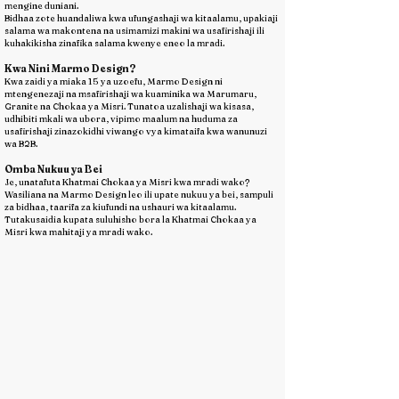
mengine duniani.
Bidhaa zote huandaliwa kwa ufungashaji wa kitaalamu, upakiaji
salama wa makontena na usimamizi makini wa usafirishaji ili
kuhakikisha zinafika salama kwenye eneo la mradi.
Kwa Nini Marmo Design?
Kwa zaidi ya miaka 15 ya uzoefu, Marmo Design ni
mtengenezaji na msafirishaji wa kuaminika wa Marumaru,
Granite na Chokaa ya Misri. Tunatoa uzalishaji wa kisasa,
udhibiti mkali wa ubora, vipimo maalum na huduma za
usafirishaji zinazokidhi viwango vya kimataifa kwa wanunuzi
wa B2B.
Omba Nukuu ya Bei
Je, unatafuta Khatmai Chokaa ya Misri kwa mradi wako?
Wasiliana na Marmo Design leo ili upate nukuu ya bei, sampuli
za bidhaa, taarifa za kiufundi na ushauri wa kitaalamu.
Tutakusaidia kupata suluhisho bora la Khatmai Chokaa ya
Misri kwa mahitaji ya mradi wako.