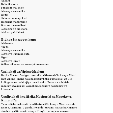
Sakafu
Kufunika kuta
Fasadi za majengo
Mawe ya kutandika
Ngazi
Sehemu za mapokezi
Hoteli na mapumziko
Bustani na mandhari
Majengo ya biashara
Makazi ya kifahari
Bidhaa Zinazopatikana
Mabamba
Vigae
Mawe ya kutandika
Mawe ya kufunika kuta
Ngazi
Mawe ya kingo
Bidhaa zilizokatwa kwa vipimo maalum
Uzalishaji wa Vipimo Maalum
Katika Marmo Design, tunazalisha Khatmai Chokaa ya Misri
kwa vipimo, unene na aina mbalimbali za umaliziaji wa uso
kulingana na mahitaji ya mradi wako. Tunatoa suluhisho
maalum kwa miradi ya makazi, biashara na usanifu wa
kimataifa.
Usafirishaji kwa Afrika Mashariki na Masoko ya
Kimataifa
Tunazalisha na kusafirisha Khatmai Chokaa ya Misri kwenda
Kenya, Tanzania, Uganda, Rwanda, Burundi na Mashariki mwa
Jamhuri ya Kidemokrasia ya Kongo, pamoja na masoko