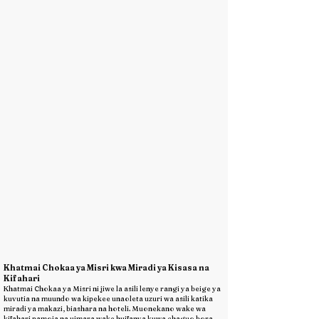
Khatmai Chokaa ya Misri kwa Miradi ya Kisasa na
Kifahari
Khatmai Chokaa ya Misri ni jiwe la asili lenye rangi ya beige ya
kuvutia na muundo wa kipekee unaoleta uzuri wa asili katika
miradi ya makazi, biashara na hoteli. Muonekano wake wa
kifahari pamoja na uimara wake huifanya kuwa chaguo bora