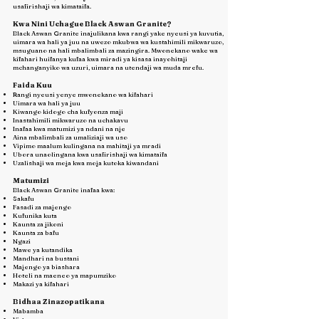
usafirishaji wa kimataifa.
Kwa Nini Uchague Black Aswan Granite?
Black Aswan Granite inajulikana kwa rangi yake nyeusi ya kuvutia,
uimara wa hali ya juu na uwezo mkubwa wa kustahimili mikwaruzo,
msuguano na hali mbalimbali za mazingira. Mwonekano wake wa
kifahari huifanya kufaa kwa miradi ya kisasa inayohitaji
mchanganyiko wa uzuri, uimara na utendaji wa muda mrefu.
Faida Kuu
Rangi nyeusi yenye mwonekano wa kifahari
Uimara wa hali ya juu
Kiwango kidogo cha kufyonza maji
Inastahimili mikwaruzo na uchakavu
Inafaa kwa matumizi ya ndani na nje
Aina mbalimbali za umaliziaji wa uso
Vipimo maalum kulingana na mahitaji ya mradi
Ubora unaolingana kwa usafirishaji wa kimataifa
Uzalishaji wa moja kwa moja kutoka kiwandani
Matumizi
Black Aswan Granite inafaa kwa:
Sakafu
Fasadi za majengo
Kufunika kuta
Kaunta za jikoni
Kaunta za bafu
Ngazi
Mawe ya kutandika
Mandhari na bustani
Majengo ya biashara
Hoteli na maeneo ya mapumziko
Makazi ya kifahari
Bidhaa Zinazopatikana
Mabamba