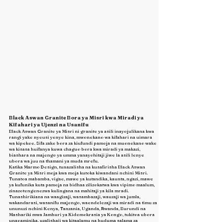
Black Aswan Granite Bora ya Misri kwa Miradi ya
Kifahari ya Ujenzi na Usanifu
Black Aswan Granite ya Misri ni granite ya asili inayojulikana kwa
rangi yake nyeusi yenye kina, mwonekano wa kifahari na uimara
wa kipekee. Sifa zake bora za kiufundi pamoja na muonekano wake
wa kisasa huifanya kuwa chaguo bora kwa miradi ya makazi,
biashara na majengo ya umma yanayohitaji jiwe la asili lenye
ubora wa juu na thamani ya muda mrefu.
Katika Marmo Design, tunazalisha na kusafirisha Black Aswan
Granite ya Misri moja kwa moja kutoka kiwandani nchini Misri.
Tunatoa mabamba, vigae, mawe ya kutandika, kaunta, ngazi, mawe
ya kufunika kuta pamoja na bidhaa zilizokatwa kwa vipimo maalum,
zinazotengenezwa kulingana na mahitaji ya kila mradi.
Tunashirikiana na waagizaji, wasambazaji, wauzaji wa jumla,
wakandarasi, wasanifu majengo, waendelezaji wa miradi na timu za
ununuzi nchini Kenya, Tanzania, Uganda, Rwanda, Burundi na
Mashariki mwa Jamhuri ya Kidemokrasia ya Kongo, tukitoa ubora
unaoaminika, uzalishaji wa kitaalamu na huduma salama za