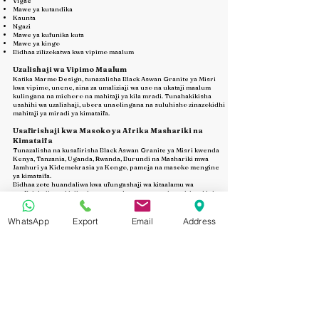
Vigae
Mawe ya kutandika
Kaunta
Ngazi
Mawe ya kufunika kuta
Mawe ya kingo
Bidhaa zilizokatwa kwa vipimo maalum
Uzalishaji wa Vipimo Maalum
Katika Marmo Design, tunazalisha Black Aswan Granite ya Misri
kwa vipimo, unene, aina za umaliziaji wa uso na ukataji maalum
kulingana na michoro na mahitaji ya kila mradi. Tunahakikisha
usahihi wa uzalishaji, ubora unaolingana na suluhisho zinazokidhi
mahitaji ya miradi ya kimataifa.
Usafirishaji kwa Masoko ya Afrika Mashariki na
Kimataifa
Tunazalisha na kusafirisha Black Aswan Granite ya Misri kwenda
Kenya, Tanzania, Uganda, Rwanda, Burundi na Mashariki mwa
Jamhuri ya Kidemokrasia ya Kongo, pamoja na masoko mengine
ya kimataifa.
Bidhaa zote huandaliwa kwa ufungashaji wa kitaalamu wa
usafirishaji, upakiaji salama wa makontena na usimamizi makini wa
vifaa ili kuhakikisha zinafika salama na katika hali bora kwenye
eneo la mradi.
WhatsApp
Export
Email
Address
Kwa Nini Marmo Design?
Kwa zaidi ya miaka 15 ya uzoefu, Marmo Design ni mtengenezaji na
msafirishaji anayeaminika wa granite, marumaru na chokaa ya
Misri. Tunachanganya teknolojia ya kisasa ya uzalishaji, udhibiti
mkali wa ubora na huduma zilizobinafsishwa ili kusaidia waagizaji
na miradi ya B2B duniani kote kwa bidhaa za mawe asilia zenye
viwango vya kimataifa.
Omba Nukuu ya Bei
Je, unatafuta Black Aswan Granite ya Misri kwa mradi wako?
Wasiliana na Marmo Design leo ili upate nukuu ya bei, sampuli za