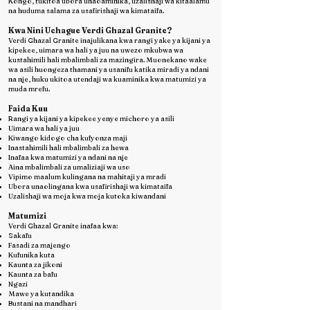
Kongo, tukitoa ubora unaoaminika, uzalishaji wa kitaalamu
na huduma salama za usafirishaji wa kimataifa.
Kwa Nini Uchague Verdi Ghazal Granite?
Verdi Ghazal Granite inajulikana kwa rangi yake ya kijani ya
kipekee, uimara wa hali ya juu na uwezo mkubwa wa
kustahimili hali mbalimbali za mazingira. Muonekano wake
wa asili huongeza thamani ya usanifu katika miradi ya ndani
na nje, huku ukitoa utendaji wa kuaminika kwa matumizi ya
muda mrefu.
Faida Kuu
Rangi ya kijani ya kipekee yenye michoro ya asili
Uimara wa hali ya juu
Kiwango kidogo cha kufyonza maji
Inastahimili hali mbalimbali za hewa
Inafaa kwa matumizi ya ndani na nje
Aina mbalimbali za umaliziaji wa uso
Vipimo maalum kulingana na mahitaji ya mradi
Ubora unaolingana kwa usafirishaji wa kimataifa
Uzalishaji wa moja kwa moja kutoka kiwandani
Matumizi
Verdi Ghazal Granite inafaa kwa:
Sakafu
Fasadi za majengo
Kufunika kuta
Kaunta za jikoni
Kaunta za bafu
Ngazi
Mawe ya kutandika
Bustani na mandhari