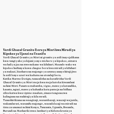
Verdi Ghazal Granite Bora ya Misri kwa Miradi ya
Kipekee ya Ujenzi na Usanifu
Verdi Ghazal Granite ya Misri ni granite ya asili inayojulikana
kwa rangi yake ya kijani yenye michoro ya kipekee, uimara
wa hali ya juu na mwonekano wa kifahari. Muundo wake wa
kipekee huifanya kuwa chaguo bora kwa miradi ya kifahari
ya makazi, biashara na majengo ya umma yanayohitaji jiwe
la asili lenye uzuri wa kudumu na utendaji bora.
Katika Marmo Design, tunazalisha na kusafirisha Verdi
Ghazal Granite ya Misri moja kwa moja kutoka kiwandani
nchini Misri. Tunatoa mabamba, vigae, mawe ya kutandika,
kaunta, ngazi, mawe ya kufunika kuta pamoja na bidhaa
zilizokatwa kwa vipimo maalum, zinazotengenezwa
kulingana na mahitaji ya kila mradi.
Tunashirikiana na waagizaji, wasambazaji, wauzaji wa jumla,
wakandarasi, wasanifu majengo, waendelezaji wa miradi na
timu za ununuzi nchini Kenya, Tanzania, Uganda, Rwanda,
Burundi na Mashariki mwa Jamhuri ya Kidemokrasia ya