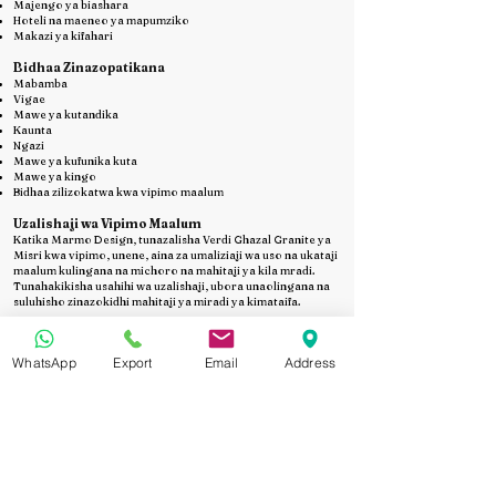
Majengo ya biashara
Hoteli na maeneo ya mapumziko
Makazi ya kifahari
Bidhaa Zinazopatikana
Mabamba
Vigae
Mawe ya kutandika
Kaunta
Ngazi
Mawe ya kufunika kuta
Mawe ya kingo
Bidhaa zilizokatwa kwa vipimo maalum
Uzalishaji wa Vipimo Maalum
Katika Marmo Design, tunazalisha Verdi Ghazal Granite ya
Misri kwa vipimo, unene, aina za umaliziaji wa uso na ukataji
maalum kulingana na michoro na mahitaji ya kila mradi.
Tunahakikisha usahihi wa uzalishaji, ubora unaolingana na
suluhisho zinazokidhi mahitaji ya miradi ya kimataifa.
Usafirishaji kwa Masoko ya Afrika Mashariki na
Kimataifa
WhatsApp
Export
Email
Address
Tunazalisha na kusafirisha Verdi Ghazal Granite ya Misri
kwenda Kenya, Tanzania, Uganda, Rwanda, Burundi na
Mashariki mwa Jamhuri ya Kidemokrasia ya Kongo, pamoja
na masoko mengine ya kimataifa.
Bidhaa zote huandaliwa kwa ufungashaji wa kitaalamu wa
usafirishaji, upakiaji salama wa makontena na usimamizi
makini wa vifaa ili kuhakikisha zinafika salama na katika hali
bora kwenye eneo la mradi.