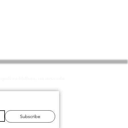
ampuli za bidhaa, na msaada
Subscribe