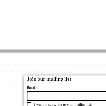
Omba Nukuu ya Bei
sign leo ili upate nukuu ya bei iliyobinafsishwa, s
olingana na mahitaji ya mradi wako.
Join our mailing list
/ Mobile No:
Email
*
7207722
I want to subscribe to your mailing list.