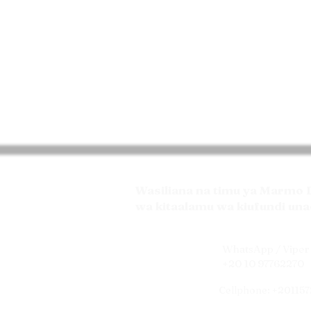
Wasiliana na timu ya Marmo De
wa kitaalamu wa kiufundi una
WhatsApp / Viper 
+20 10 97762270
Cellphone: +20115