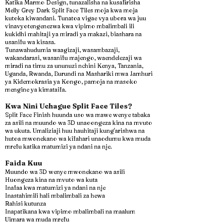
Katika Marmo Design, tunazalisha na kusafirisha
Melly Grey Dark Split Face Tiles moja kwa moja
kutoka kiwandani. Tunatoa vigae vya ubora wa juu
vinavyotengenezwa kwa vipimo mbalimbali ili
kukidhi mahitaji ya miradi ya makazi, biashara na
usanifu wa kisasa.
Tunawahudumia waagizaji, wasambazaji,
wakandarasi, wasanifu majengo, waendelezaji wa
miradi na timu za ununuzi nchini Kenya, Tanzania,
Uganda, Rwanda, Burundi na Mashariki mwa Jamhuri
ya Kidemokrasia ya Kongo, pamoja na masoko
mengine ya kimataifa.
Kwa Nini Uchague Split Face Tiles?
Split Face Finish huunda uso wa mawe wenye tabaka
za asili na muundo wa 3D unaoongeza kina na mvuto
wa ukuta. Umaliziaji huu hauhitaji kung'arishwa na
hutoa mwonekano wa kifahari unaodumu kwa muda
mrefu katika matumizi ya ndani na nje.
Faida Kuu
Muundo wa 3D wenye mwonekano wa asili
Huongeza kina na mvuto wa kuta
Inafaa kwa matumizi ya ndani na nje
Inastahimili hali mbalimbali za hewa
Rahisi kutunza
Inapatikana kwa vipimo mbalimbali na maalum
Uimara wa muda mrefu