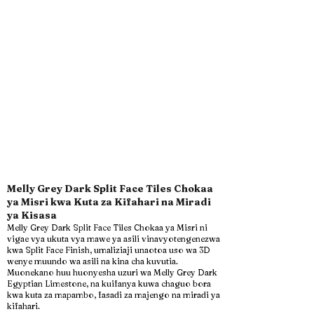
Melly Grey Dark Split Face Tiles Chokaa
ya Misri kwa Kuta za Kifahari na Miradi
ya Kisasa
Melly Grey Dark Split Face Tiles Chokaa ya Misri ni
vigae vya ukuta vya mawe ya asili vinavyotengenezwa
kwa Split Face Finish, umaliziaji unaotoa uso wa 3D
wenye muundo wa asili na kina cha kuvutia.
Muonekano huu huonyesha uzuri wa Melly Grey Dark
Egyptian Limestone, na kuifanya kuwa chaguo bora
kwa kuta za mapambo, fasadi za majengo na miradi ya
kifahari.