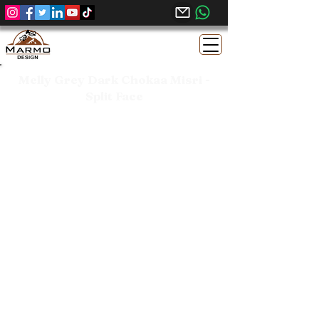
Melly Grey Dark Chokaa Misri -
Split Face