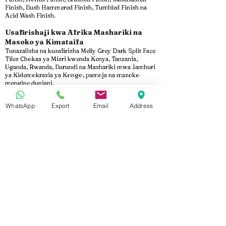
Finish, Bush Hammered Finish, Tumbled Finish na
Acid Wash Finish.
Usafirishaji kwa Afrika Mashariki na
Masoko ya Kimataifa
Tunazalisha na kusafirisha Melly Grey Dark Split Face
Tiles Chokaa ya Misri kwenda Kenya, Tanzania,
Uganda, Rwanda, Burundi na Mashariki mwa Jamhuri
ya Kidemokrasia ya Kongo, pamoja na masoko
mengine duniani.
Bidhaa zote huandaliwa kwa ufungashaji wa
kitaalamu, upakiaji salama wa makontena na
WhatsApp
Export
Email
Address
usimamizi makini wa usafirishaji ili kuhakikisha
zinafika salama kwenye eneo la mradi.
Kwa Nini Marmo Design?
Kwa zaidi ya miaka 15 ya uzoefu, Marmo Design ni
mtengenezaji na msafirishaji wa kuaminika wa
Marumaru, Granite na Chokaa ya Misri. Tunatoa
uzalishaji wa kisasa, udhibiti mkali wa ubora, vipimo
maalum, huduma za OEM na usafirishaji unaokidhi
viwango vya kimataifa kwa wanunuzi wa B2B.
Omba Nukuu ya Bei
Je, unatafuta Melly Grey Dark Split Face Tiles Chokaa
ya Misri kwa mradi wako?
Wasiliana na Marmo Design leo ili upate nukuu ya bei,