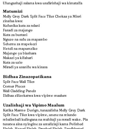
Ufungashaji salama kwa usafirishaji wa kimataifa
Matumizi
Melly Grey Dark Split Face Tiles Chokaa ya Misri
zinafaa kwa:
Kufunika kuta za ndani
Fasadi za majengo
Kuta za bustani
Nguzo na safu za mapambo
Sehemu za mapokezi
Hoteli na mapumziko
Majengo ya biashara
Makazi ya kifahari
Kuta za uzio
Miradi ya usanifu wa kisasa
Bidhaa Zinazopatikana
Split Face Wall Tiles
Corner Pieces
Wall Cladding Panels
Bidhaa zilizokatwa kwa vipimo maalum
Uzalishaji wa Vipimo Maalum
Katika Marmo Design, tunazalisha Melly Grey Dark
Split Face Tiles kwa vipimo, unene na miundo
mbalimbali kulingana na mahitaji ya mradi wako. Pia
tunatoa aina nyingine za umaliziaji kama Polished
Finish, Honed Finish, Brushed Finish, Sandblasted