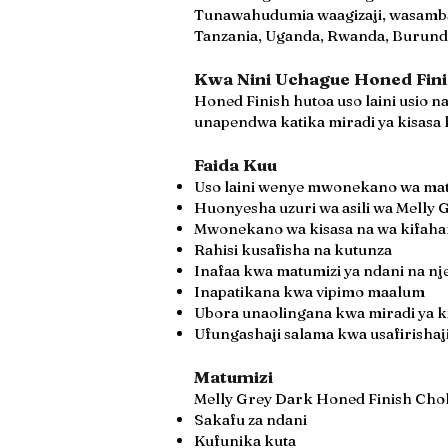
Tunawahudumia waagizaji, wasambaz
Tanzania, Uganda, Rwanda, Burundi
Kwa Nini Uchague Honed Fin
Honed Finish hutoa uso laini usio 
unapendwa katika miradi ya kisasa k
Faida Kuu
Uso laini wenye mwonekano wa mat
Huonyesha uzuri wa asili wa Melly 
Mwonekano wa kisasa na wa kifaha
Rahisi kusafisha na kutunza
Inafaa kwa matumizi ya ndani na nj
Inapatikana kwa vipimo maalum
Ubora unaolingana kwa miradi ya k
Ufungashaji salama kwa usafirishaj
Matumizi
Melly Grey Dark Honed Finish Chok
Sakafu za ndani
Kufunika kuta