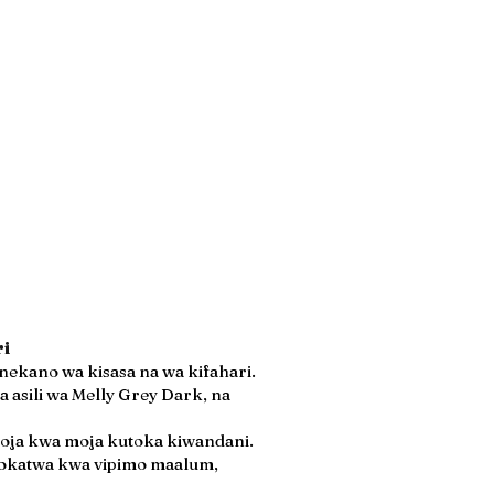
ri
onekano wa kisasa na wa kifahari.
 asili wa Melly Grey Dark, na
moja kwa moja kutoka kiwandani.
izokatwa kwa vipimo maalum,