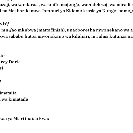
aji, wakandarasi, wasanifu majengo, waendelezaji wa miradi n
 na Mashariki mwa Jamhuri ya Kidemokrasia ya Kongo, pamoja
ish?
na mng'ao mkubwa (matte finish), unaoboresha mwonekano wa asil
wa sababu hutoa mwonekano wa kifahari, ni rahisi kutunza na hu
te
Grey Dark
ri
e
imataifa
i wa kimataifa
aa ya Misri inafaa kwa: