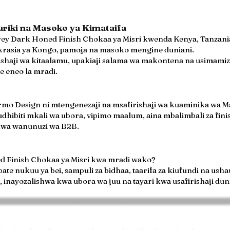
ariki na Masoko ya Kimataifa
Grey Dark Honed Finish Chokaa ya Misri kwenda Kenya, Tanzan
rasia ya Kongo, pamoja na masoko mengine duniani.
haji wa kitaalamu, upakiaji salama wa makontena na usimamizi m
 eneo la mradi.
armo Design ni mtengenezaji na msafirishaji wa kuaminika wa 
 udhibiti mkali wa ubora, vipimo maalum, aina mbalimbali za fin
 kwa wanunuzi wa B2B.
ed Finish Chokaa ya Misri kwa mradi wako?
pate nukuu ya bei, sampuli za bidhaa, taarifa za kiufundi na us
inayozalishwa kwa ubora wa juu na tayari kwa usafirishaji dun
Omba Nukuu ya Bei