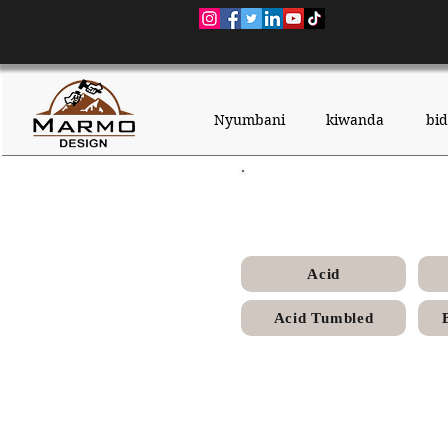
Nyumbani
kiwanda
bi
Melly G
Acid
Acid Tumbled