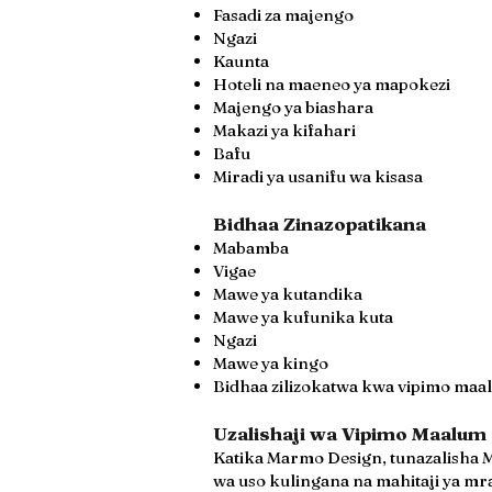
Fasadi za majengo
Ngazi
Kaunta
Hoteli na maeneo ya mapokezi
Majengo ya biashara
Makazi ya kifahari
Bafu
Miradi ya usanifu wa kisasa
Bidhaa Zinazopatikana
Mabamba
Vigae
Mawe ya kutandika
Mawe ya kufunika kuta
Ngazi
Mawe ya kingo
Bidhaa zilizokatwa kwa vipimo maa
Uzalishaji wa Vipimo Maalum
Katika Marmo Design, tunazalisha M
wa uso kulingana na mahitaji ya mra