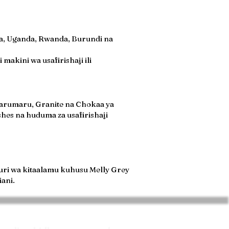
ia, Uganda, Rwanda, Burundi na
akini wa usafirishaji ili
Marumaru, Granite na Chokaa ya
ishes na huduma za usafirishaji
hauri wa kitaalamu kuhusu Melly Grey
iani.