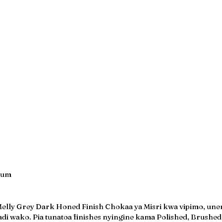
lum
elly Grey Dark Honed Finish Chokaa ya Misri kwa vipimo, unene
di wako. Pia tunatoa finishes nyingine kama Polished, Brushed