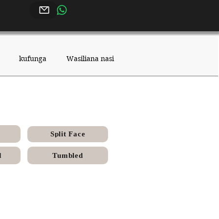
kufunga
Wasiliana nasi
ed Finish
Split Face
d
Tumbled