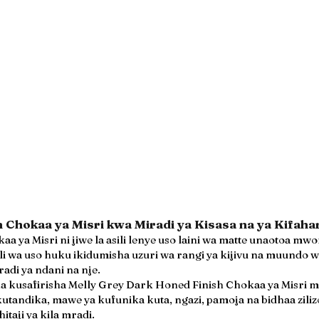
 Chokaa ya Misri kwa Miradi ya Kisasa na ya Kifaha
 ya Misri ni jiwe la asili lenye uso laini wa matte unaotoa mw
wa uso huku ikidumisha uzuri wa rangi ya kijivu na muundo wa
di ya ndani na nje.
na kusafirisha Melly Grey Dark Honed Finish Chokaa ya Misri 
utandika, mawe ya kufunika kuta, ngazi, pamoja na bidhaa zil
taji ya kila mradi.