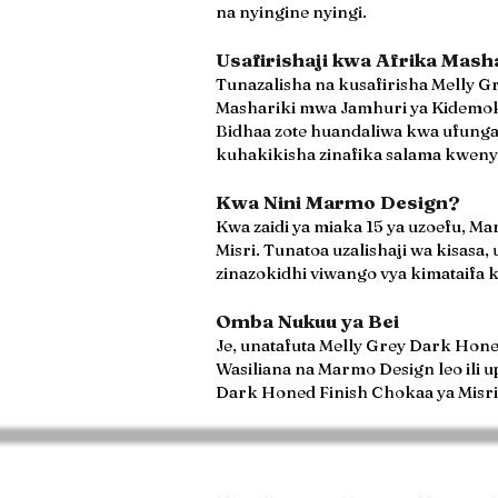
na nyingine nyingi.
Usafirishaji kwa Afrika Mash
Tunazalisha na kusafirisha Melly 
Mashariki mwa Jamhuri ya Kidemok
Bidhaa zote huandaliwa kwa ufungas
kuhakikisha zinafika salama kwenye
Kwa Nini Marmo Design?
Kwa zaidi ya miaka 15 ya uzoefu, M
Misri. Tunatoa uzalishaji wa kisasa,
zinazokidhi viwango vya kimataifa
Omba Nukuu ya Bei
Je, unatafuta Melly Grey Dark Hon
Wasiliana na Marmo Design leo ili u
Dark Honed Finish Chokaa ya Misri, 