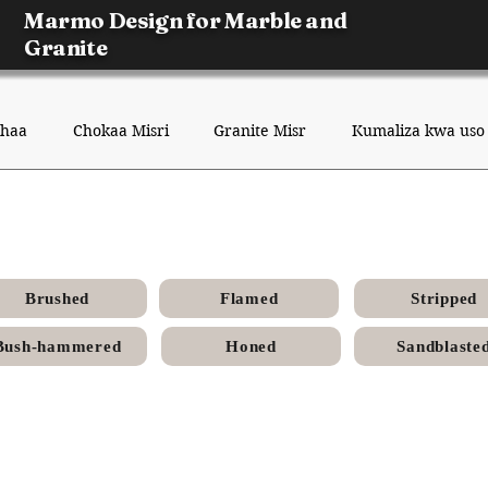
Marmo Design for Marble and
Granite
dhaa
Chokaa Misri
Granite Misr
Kumaliza kwa uso
rey Dark Chokaa Misri - Hon
Brushed
Flamed
Stripped
Bush-hammered
Honed
Sandblaste