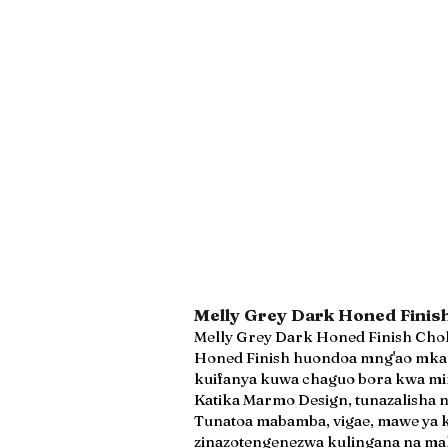
Melly Grey Dark Honed Finish
Melly Grey Dark Honed Finish Chokaa
Honed Finish huondoa mng'ao mkali 
kuifanya kuwa chaguo bora kwa mira
Katika Marmo Design, tunazalisha 
Tunatoa mabamba, vigae, mawe ya k
zinazotengenezwa kulingana na mahi