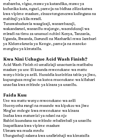
mabamba, vigae, mawe ya kutandika, mawe ya
kufunika kuta, ngazi, pamoja na bidhaa zilizokatwa
kwa vipimo maalum, zinazotengenezwa kulingana na
mahitaji ya kila mradi.
Tunawahudumia waagizaji, wasambazaji,
wakandarasi, wasanifu majengo, waendelezaji wa
miradi na timu za ununuzi nchini Kenya, Tanzania,
Uganda, Rwanda, Burundi na Mashariki mwa Jamhuri
ya Kidemokrasia ya Kongo, pamoja na masoko
mengine ya kimataifa.
Kwa Nini Uchague Acid Wash Finish?
Acid Wash Finish ni umaliziaji unaotumia matibabu
maalum ya uso ili kuunda mwonekano wa matte
wenye hisia ya asili. Husaidia kusisitiza tabia ya jiwe,
kupunguza mng'ao na kutoa muonekano wa kifahari
unaofaa kwa mitindo ya kisasa ya usanifu.
Faida Kuu
Uso wa matte wenye mwonekano wa asili
Huonyesha rangi na muundo wa kipekee wa jiwe
Mng'ao mdogo kwa mwonekano wa kisasa
Inafaa kwa matumizi ya ndani na nje
Rahisi kuendana na mitindo mbalimbali ya usanifu
Inapatikana kwa vipimo maalum
Uimara wa muda mrefu
Ufungashaji salama kwa usafirishaji wa kimataifa