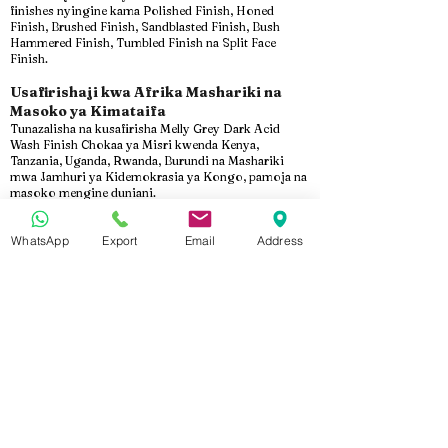
finishes nyingine kama Polished Finish, Honed
Finish, Brushed Finish, Sandblasted Finish, Bush
Hammered Finish, Tumbled Finish na Split Face
Finish.
Usafirishaji kwa Afrika Mashariki na
Masoko ya Kimataifa
Tunazalisha na kusafirisha Melly Grey Dark Acid
Wash Finish Chokaa ya Misri kwenda Kenya,
Tanzania, Uganda, Rwanda, Burundi na Mashariki
mwa Jamhuri ya Kidemokrasia ya Kongo, pamoja na
masoko mengine duniani.
Bidhaa zote huandaliwa kwa ufungashaji wa
kitaalamu, upakiaji salama wa makontena na
WhatsApp
Export
Email
Address
usimamizi makini wa usafirishaji ili kuhakikisha
zinafika salama kwenye eneo la mradi.
Kwa Nini Marmo Design?
Kwa zaidi ya miaka 15 ya uzoefu, Marmo Design ni
mtengenezaji na msafirishaji wa kuaminika wa
Marumaru, Granite na Chokaa ya Misri. Tunatoa
uzalishaji wa kisasa, udhibiti mkali wa ubora, vipimo
maalum, aina mbalimbali za finishes na huduma za
usafirishaji zinazokidhi viwango vya kimataifa kwa
wanunuzi wa B2B.
Omba Nukuu ya Bei