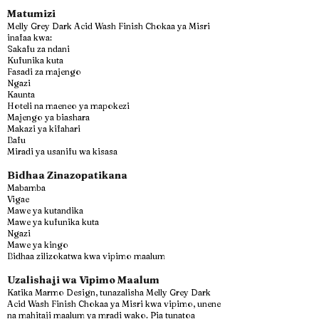
Matumizi
Melly Grey Dark Acid Wash Finish Chokaa ya Misri
inafaa kwa:
Sakafu za ndani
Kufunika kuta
Fasadi za majengo
Ngazi
Kaunta
Hoteli na maeneo ya mapokezi
Majengo ya biashara
Makazi ya kifahari
Bafu
Miradi ya usanifu wa kisasa
Bidhaa Zinazopatikana
Mabamba
Vigae
Mawe ya kutandika
Mawe ya kufunika kuta
Ngazi
Mawe ya kingo
Bidhaa zilizokatwa kwa vipimo maalum
Uzalishaji wa Vipimo Maalum
Katika Marmo Design, tunazalisha Melly Grey Dark
Acid Wash Finish Chokaa ya Misri kwa vipimo, unene
na mahitaji maalum ya mradi wako. Pia tunatoa