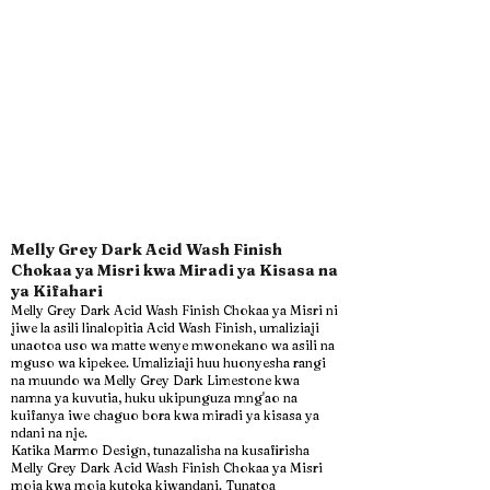
Melly Grey Dark Acid Wash Finish
Chokaa ya Misri kwa Miradi ya Kisasa na
ya Kifahari
Melly Grey Dark Acid Wash Finish Chokaa ya Misri ni
jiwe la asili linalopitia Acid Wash Finish, umaliziaji
unaotoa uso wa matte wenye mwonekano wa asili na
mguso wa kipekee. Umaliziaji huu huonyesha rangi
na muundo wa Melly Grey Dark Limestone kwa
namna ya kuvutia, huku ukipunguza mng'ao na
kuifanya iwe chaguo bora kwa miradi ya kisasa ya
ndani na nje.
Katika Marmo Design, tunazalisha na kusafirisha
Melly Grey Dark Acid Wash Finish Chokaa ya Misri
moja kwa moja kutoka kiwandani. Tunatoa